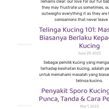
remains clear: our love for our fur b
they may frustrate us sometimes, ou
outweighs everything it as they are 
companions that never leave 
Telinga Kucing 101: Ma
Read more
Biasanya Berlaku Kepa
Kucing
June 29, 2023
Sebagai pemilik kucing yang menga
terhadap kesihatan kucing, adalah p
untuk memahami masalah yang biasan
telinga kucing.
Penyakit Sporo Kucing:
Read more
Punca, Tanda & Cara 
May 1, 2023