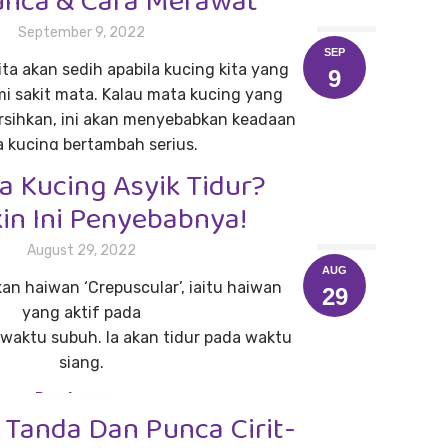
unca & Cara Merawat
September 9, 2022
SEP
a akan sedih apabila kucing kita yang
9
i sakit mata. Kalau mata kucing yang
ersihkan, ini akan menyebabkan keadaan
 kucing bertambah serius.
 Kucing Asyik Tidur?
Read more
n Ini Penyebabnya!
August 29, 2022
AUG
n haiwan ‘Crepuscular’, iaitu haiwan
29
yang aktif pada
waktu subuh. Ia akan tidur pada waktu
siang.
Read more
 Tanda Dan Punca Cirit-