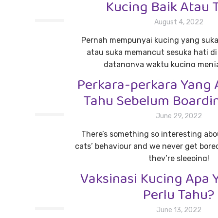
Kucing Baik Atau 
August 4, 2022
Pernah mempunyai kucing yang suka
atau suka memancut sesuka hati di
datangnya waktu kucing menja
Perkara-perkara Yang 
Read more
Tahu Sebelum Boardi
June 29, 2022
There’s something so interesting ab
cats’ behaviour and we never get bore
they’re sleeping!
Vaksinasi Kucing Apa 
Read more
Perlu Tahu?
June 13, 2022