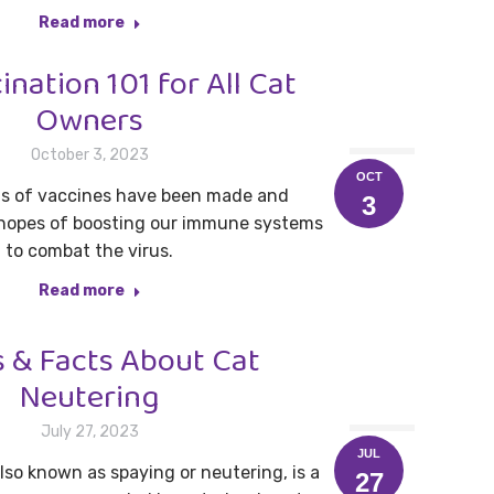
Read more
ination 101 for All Cat
Owners
October 3, 2023
OCT
ms of vaccines have been made and
3
 hopes of boosting our immune systems
to combat the virus.
Read more
 & Facts About Cat
Neutering
July 27, 2023
JUL
lso known as spaying or neutering, is a
27