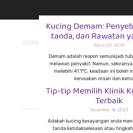
Kucing Demam: Penyeb
tanda, dan Rawatan y
March 24, 2024
Demam adalah respon semulajadi tub
melawan penyakit. Namun, sekirany
melebihi 41.1°C, keadaan ini boleh
kerosakan organ dan kema
Tip-tip Memilih Klinik 
Read more
Terbaik
December 18, 2023
Adakah kucing kesayangan anda men
tanda ketidakselesaan atau tingkah