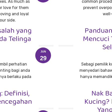
abies. As much as
common procedu
r love for them
prevent overpo
loving and loyal
well-
our side.
salah yang
Panduan 
da Telinga
Mencuci 
Se
JUN
29
mbil perhatian
Sebagi pemilik k
enting bagi anda
menyedari bahaw
ya berlaku pada
hanya memandika
 Definisi,
Nak Ba
Pencegahan
Kucing? 
Yang