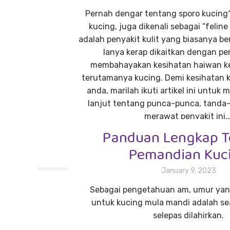
Pernah dengar tentang sporo kucing?
kucing, juga dikenali sebagai “feline 
adalah penyakit kulit yang biasanya be
Ianya kerap dikaitkan dengan pe
membahayakan kesihatan haiwan ke
terutamanya kucing. Demi kesihatan k
anda, marilah ikuti artikel ini untuk 
lanjut tentang punca-punca, tanda
merawat penyakit ini.
Panduan Lengkap T
Read more
Pemandian Kuc
January 9, 2023
Sebagai pengetahuan am, umur yang
untuk kucing mula mandi adalah s
selepas dilahirkan.