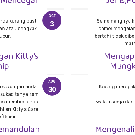
& Mencegah
Jenis,P
OCT
anda kurang pasti
Sememangnya kit
3
gan atau bengkak
comel mengalam
ubur.
bertahi tidak dib
mata
an Kitty’s
Mengapa
hip
Mungki
AUG
p sokongan anda
Kucing merupaka
30
 sukacitanya kami
in memberi anda
waktu senja dan 
lian Kitty’s Care
p) kami!
Pemandulan
Mengenali