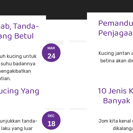
Pemandul
ab, Tanda-
Penjagaa
ang Betul
MAR
Kucing jantan 
24
uh kucing untuk
betina akan 
a suhu badannya
 mengakibatkan
tian.
Kucing Yang
10 Jenis 
Banyak 
DEC
unjukkan tanda-
Jom kita kenal 
18
 laku yang luar
dikalang