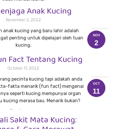
enjaga Anak Kucing
Read more
November 2, 2022
 anak kucing yang baru lahir adalah
NOV
gat penting untuk dipelajari oleh tuan
2
kucing.
un Fact Tentang Kucing
Read more
October 11, 2022
rang pecinta kucing tapi adakah anda
OCT
kta-fakta menarik (fun fact) mengenai
11
nya seperti kucing mempunyai organ
 kucing merasa bau. Menarik bukan?
Read more
li Sakit Mata Kucing: