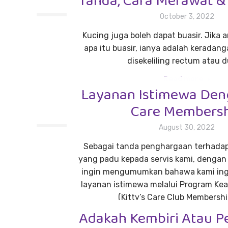
Tanda, Cara Merawat 
October 3, 2022
Kucing juga boleh dapat buasir. Jika 
apa itu buasir, ianya adalah keradan
disekeliling rectum atau d
Read more
Layanan Istimewa Deng
Care Members
August 30, 2022
Sebagai tanda penghargaan terhada
yang padu kepada servis kami, dengan
ingin mengumumkan bahawa kami ing
layanan istimewa melalui Program Keah
(Kitty’s Care Club Membershi
Adakah Kembiri Atau 
Read more