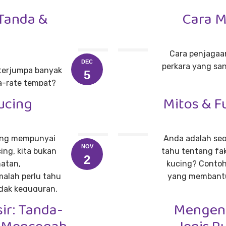
Tanda &
Cara M
Cara penjagaan
DEC
perkara yang san
 terjumpa banyak
5
a-rate tempat?
ucing
Mitos & F
yang mempunyai
Anda adalah seo
NOV
ing, kita bukan
tahu tentang fa
2
hatan,
kucing? Contoh
alah perlu tahu
yang membantu
idak keguguran.
ir: Tanda-
Mengena