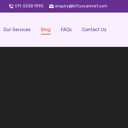
011-5558 1990
enquiry@kittyscarevet.com
Our Services
Blog
FAQs
Contact Us