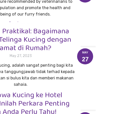
re recommended by veterinarians to
pulation and promote the health and
being of our furry friends.
Read more
Praktikal: Bagaimana
Telinga Kucing dengan
lamat di Rumah?
MAY
May 27, 2023
27
ucing, adalah sangat penting bagi kita
a tanggungjawab tidak terhad kepada
n si bulus kita dan memberi makanan
sahaja.
wa Kucing ke Hotel
Read more
Inilah Perkara Penting
 Anda Perlu Tahu!