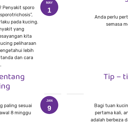
MAY
 Penyakit sporo
1
sporotrichosis”,
Anda perlu per
rlaku pada kucing.
semasa me
nyakit yang
sayangan kita
ucing peliharaan
mengetahui lebih
-tanda dan cara
…
entang
Tip – 
ing
JAN
 paling sesuai
Bagi tuan kuci
9
eawal 8 minggu
pertama kali, 
adalah berbeza d