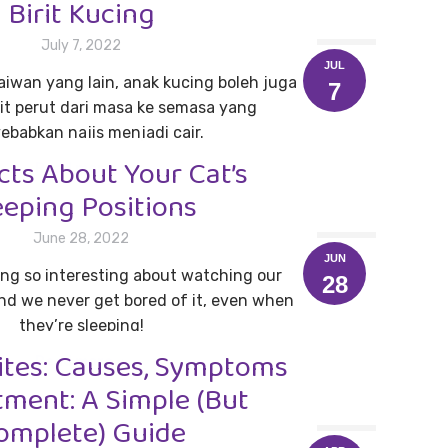
Birit Kucing
July 7, 2022
JUL
iwan yang lain, anak kucing boleh juga
7
it perut dari masa ke semasa yang
babkan najis menjadi cair.
cts About Your Cat’s
Read more
eeping Positions
June 28, 2022
JUN
ng so interesting about watching our
28
nd we never get bored of it, even when
they’re sleeping!
ites: Causes, Symptoms
Read more
tment: A Simple (But
omplete) Guide