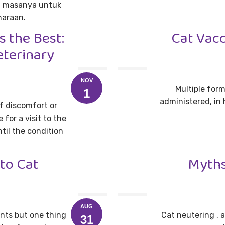
a masanya untuk
haraan.
s the Best:
Cat Vacc
eterinary
NOV
Multiple for
1
administered, in
of discomfort or
 for a visit to the
til the condition
 to Cat
Myths
AUG
ents but one thing
Cat neutering , a
31