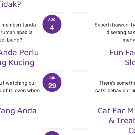
Tidak?
AUG
 memberi tanda
Seperti haiwan-ha
4
 rumah apabila
diserang sak
di biang?
menye
Anda Perlu
Fun Fa
ng Kucing
Sl
JUN
out watching our
There’s somethi
29
d of it, even when
cats’ behaviour a
Yang Anda
Cat Ear M
& Trea
C