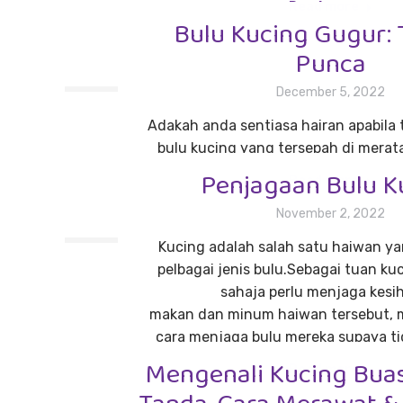
Read more
Bulu Kucing Gugur: 
Punca
December 5, 2022
Adakah anda sentiasa hairan apabila
bulu kucing yang tersepah di merat
Penjagaan Bulu K
Read more
November 2, 2022
Kucing adalah salah satu haiwan 
pelbagai jenis bulu.Sebagai tuan kuc
sahaja perlu menjaga kesi
makan dan minum haiwan tersebut, m
cara menjaga bulu mereka supaya t
Mengenali Kucing Buas
Read more