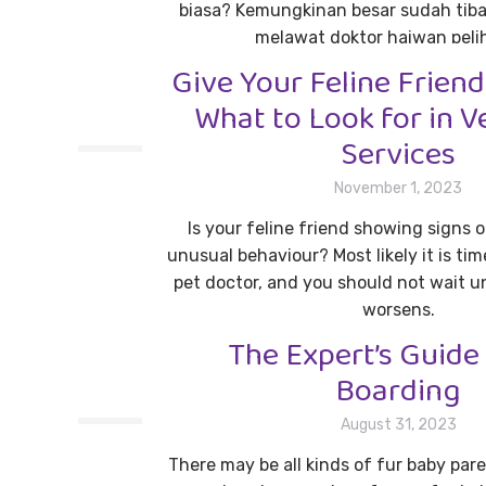
biasa? Kemungkinan besar sudah tib
melawat doktor haiwan peli
Give Your Feline Friend
Read more
What to Look for in V
Services
November 1, 2023
Is your feline friend showing signs 
unusual behaviour? Most likely it is time
pet doctor, and you should not wait un
worsens.
The Expert’s Guide
Read more
Boarding
August 31, 2023
There may be all kinds of fur baby par