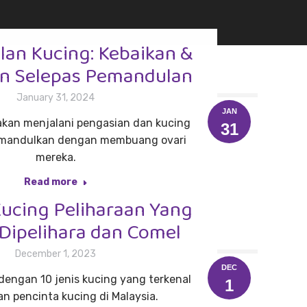
an Kucing: Kebaikan &
n Selepas Pemandulan
January 31, 2024
JAN
akan menjalani pengasian dan kucing
31
dimandulkan dengan membuang ovari
mereka.
Read more
Kucing Peliharaan Yang
Dipelihara dan Comel
December 1, 2023
DEC
dengan 10 jenis kucing yang terkenal
1
an pencinta kucing di Malaysia.