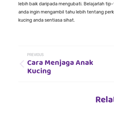
lebih baik daripada mengubati. Belajarlah tip-t
anda ingin mengambil tahu lebih tentang per
kucing anda sentiasa sihat.
Post
PREVIOUS
navigation
Cara Menjaga Anak
Previous
Kucing
post:
Rela