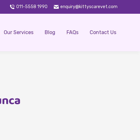
011-5558 1990
enquiry@kittyscarevet.com
Our Services
Blog
FAQs
Contact Us
unca