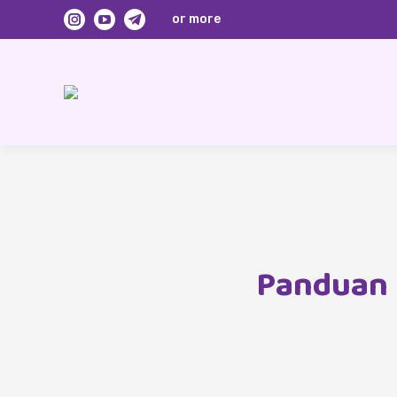
or more
Instagram
YouTube
Telegram
page
page
page
opens
opens
opens
in
in
in
new
new
new
window
window
window
Panduan 