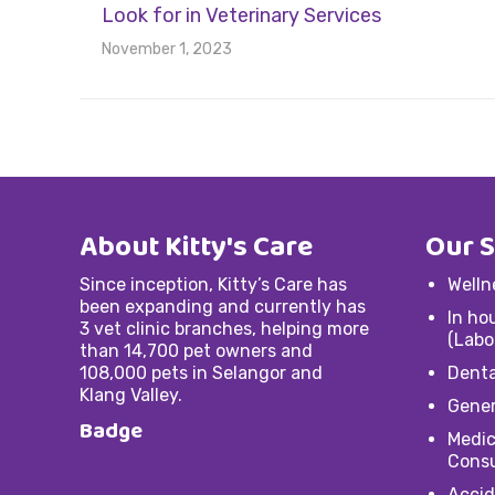
Look for in Veterinary Services
November 1, 2023
About Kitty's Care
Our S
Since inception, Kitty’s Care has
Welln
been expanding and currently has
In ho
3 vet clinic branches, helping more
(Labo
than 14,700 pet owners and
108,000 pets in Selangor and
Denta
Klang Valley.
Gener
Badge
Medic
Consu
Accid